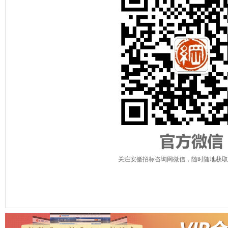
关注安徽招标咨询网微信，随时随地获取