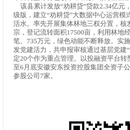
该县累计发放“劝耕贷”贷款2.34亿元
级版，建立“劝耕贷”大数据中心运营模
活水。率先开展集体林地三权分置，核发
宗，登记流转面积17500亩，利用林地
笔、735万元，绿色动能不断释放。实
发党建活力，共申报审核通过基层党建“书
定20个作为重点管理。以投融资平台转
至6月底安徽安东投资控股集团全资子公
参股公司7家。