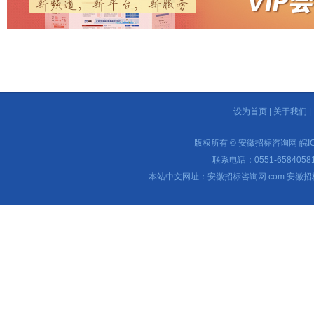
设为首页
|
关于我们
|
版权所有 © 安徽招标咨询网
皖I
联系电话：0551-65840581 
本站中文网址：安徽招标咨询网.com 安徽招