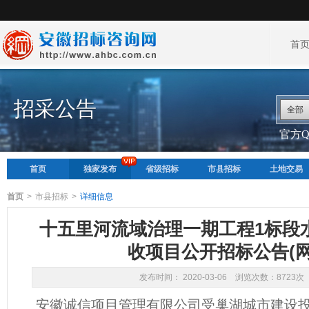
首
招采公告
全部
官方QQ
首页
独家发布
省级招标
市县招标
土地交易
首页
>
市县招标
>
详细信息
十五里河流域治理一期工程1标段
收项目公开招标公告(网
发布时间： 2020-03-06 浏览次数：8723次
安徽诚信项目管理有限公司受巢湖城市建设