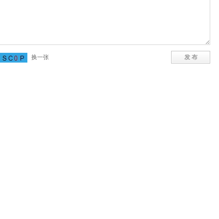
换一张
发 布