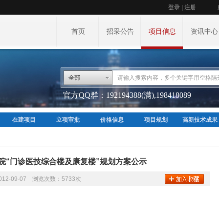
登录
|
注册
首页
招采公告
项目信息
资讯中心
全部
官方QQ群：192194388(满),198418089
在建项目
立项审批
价格信息
项目规划
高新技术成果
院“门诊医技综合楼及康复楼”规划方案公示
12-09-07 浏览次数：5733次